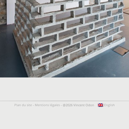
Plan du site
-
Mentions légales
-
@2026 Vincent Odon
English