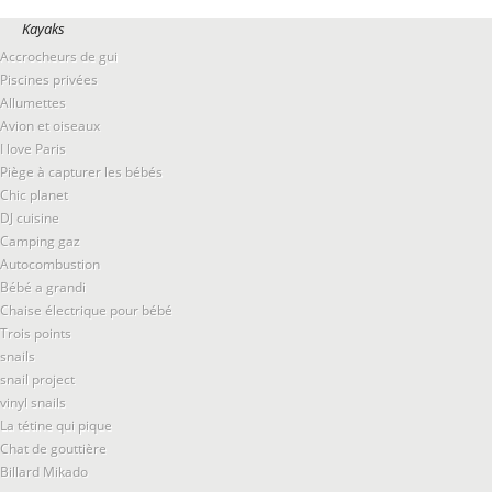
Kayaks
Accrocheurs de gui
Piscines privées
Allumettes
Avion et oiseaux
I love Paris
Piège à capturer les bébés
Chic planet
DJ cuisine
Camping gaz
Autocombustion
Bébé a grandi
Chaise électrique pour bébé
Trois points
snails
snail project
vinyl snails
La tétine qui pique
Chat de gouttière
Billard Mikado